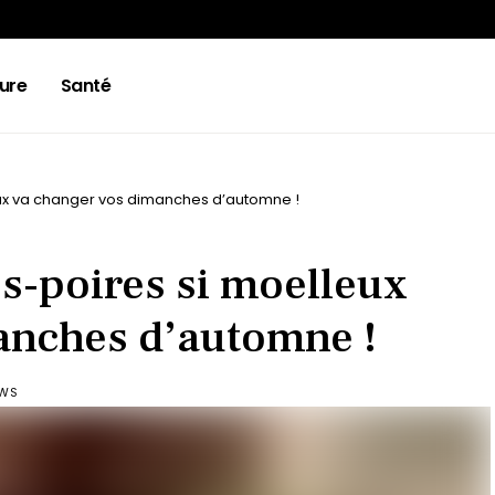
ure
Santé
ux va changer vos dimanches d’automne !
s-poires si moelleux
anches d’automne !
EWS