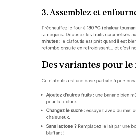
3. Assemblez et enfourn
Préchauffez le four à
180 °C (chaleur tournan
ramequins. Déposez les fruits caramélisés au
minutes
: le clafoutis est prêt quand il est b
retombe ensuite en refroidissant… et c’est no
Des variantes pour le
Ce clafoutis est une base parfaite à personna
Ajoutez d’autres fruits
: une banane bien mû
pour la texture.
Changez le sucre
: essayez avec du miel ou
chaleureux.
Sans lactose ?
Remplacez le lait par une bo
bluffant !