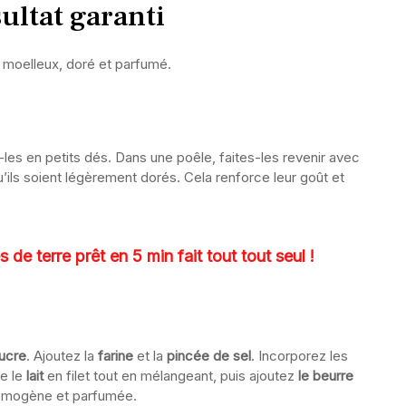
sultat garanti
s moelleux, doré et parfumé.
les en petits dés. Dans une poêle, faites-les revenir avec
’ils soient légèrement dorés. Cela renforce leur goût et
e terre prêt en 5 min fait tout tout seul !
sucre
. Ajoutez la
farine
et la
pincée de sel
. Incorporez les
te le
lait
en filet tout en mélangeant, puis ajoutez
le beurre
 homogène et parfumée.